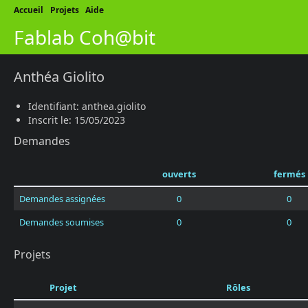
Accueil
Projets
Aide
Fablab Coh@bit
Anthéa Giolito
Identifiant: anthea.giolito
Inscrit le: 15/05/2023
Demandes
ouverts
fermés
Demandes assignées
0
0
Demandes soumises
0
0
Projets
Projet
Rôles