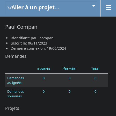
Aller à un projet...
Paul Compan
Identifiant: paul.compan
Inscrit le: 06/11/2023
Dernière connexion: 19/06/2024
Demandes
ouverts
fermés
Total
Demandes
0
0
0
assignées
Demandes
0
0
0
soumises
Projets