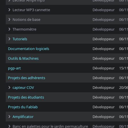
Lecteur Ampli mp3
Développeur
06/1
Lecteur MP3 cannette
Développeur
06/1
Notions de base
Développeur
06/1
Thermomètre
Développeur
06/1
Tutoriels
Développeur
06/1
Documentation logiciels
Développeur
06/1
Outils & Machines
Développeur
06/1
pgp-art
Développeur
15/1
Projets des adhérents
Développeur
06/1
capteur COV
Développeur
20/0
Projets des étudiants
Développeur
06/1
Projets du Fablab
Développeur
06/1
Amplificator
Développeur
06/1
Banc en palettes pour le jardin permaculture
Développeur
06/1