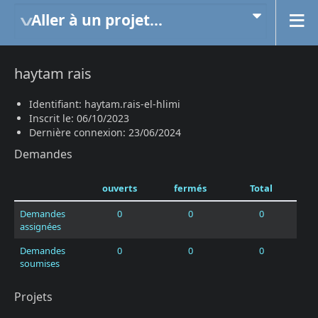
Aller à un projet...
haytam rais
Identifiant: haytam.rais-el-hlimi
Inscrit le: 06/10/2023
Dernière connexion: 23/06/2024
Demandes
ouverts
fermés
Total
Demandes
0
0
0
assignées
Demandes
0
0
0
soumises
Projets