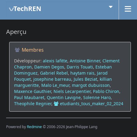
TechREN
Aperçu
Membres
Développeur:
alexis lafitte
,
Antoine Binner
,
Clement
Chapron
,
Damien Degos
,
Darris Touati
,
Esteban
Dominguez
,
Gabriel Rebel
,
haytam rais
,
Jarod
Fouquet
,
josephine barreau
,
Jules Beziat
,
killian
margueritte
,
Malo Le_meur
,
margot dubuisson
,
Maxence Gauthier
,
Niels Lecarpentier
,
Pablo Chiron
,
Paul Maubaret
,
Quentin Lavigne
,
Solenne Haro
,
Theophile Regnier
,
etudiants_tous_maker_02_2024
Powered by
Redmine
© 2006-2026 Jean-Philippe Lang