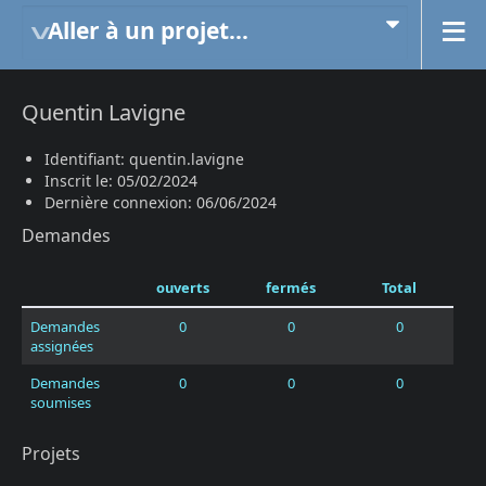
Aller à un projet...
Quentin Lavigne
Identifiant: quentin.lavigne
Inscrit le: 05/02/2024
Dernière connexion: 06/06/2024
Demandes
ouverts
fermés
Total
Demandes
0
0
0
assignées
Demandes
0
0
0
soumises
Projets