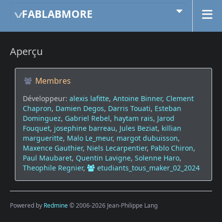
FABLABMORE
Aperçu
Membres
Développeur:
alexis lafitte
,
Antoine Binner
,
Clement
Chapron
,
Damien Degos
,
Darris Touati
,
Esteban
Dominguez
,
Gabriel Rebel
,
haytam rais
,
Jarod
Fouquet
,
josephine barreau
,
Jules Beziat
,
killian
margueritte
,
Malo Le_meur
,
margot dubuisson
,
Maxence Gauthier
,
Niels Lecarpentier
,
Pablo Chiron
,
Paul Maubaret
,
Quentin Lavigne
,
Solenne Haro
,
Theophile Regnier
,
etudiants_tous_maker_02_2024
Powered by
Redmine
© 2006-2026 Jean-Philippe Lang