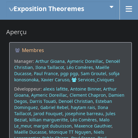
Exposition Theoremes
Aperçu
Membres
Manager:
Arthur Gioana
,
Aymeric Doreillac
,
Denoël
Christian
,
Ilona Taillacot
,
Léo Comères
,
Maëlle
Ducasse
,
Paul France
,
pgp pgp
,
Sam Groutel
,
sofija
konosonoka
,
Xavier Caruso
,
Services_Civiques
Développeur:
alexis lafitte
,
Antoine Binner
,
Arthur
Gioana
,
Aymeric Doreillac
,
Clement Chapron
,
Damien
Degos
,
Darris Touati
,
Denoël Christian
,
Esteban
Dominguez
,
Gabriel Rebel
,
haytam rais
,
Ilona
Taillacot
,
Jarod Fouquet
,
josephine barreau
,
Jules
Beziat
,
killian margueritte
,
Léo Comères
,
Malo
Le_meur
,
margot dubuisson
,
Maxence Gauthier
,
Maëlle Ducasse
,
Monique TT Nguyen
,
Niels