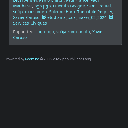
Lecarpentier
,
Pablo Chiron
,
Paul France
,
Paul
Maubaret
,
pgp pgp
,
Quentin Lavigne
,
Sam Groutel
,
sofija konosonoka
,
Solenne Haro
,
Theophile Regnier
,
Xavier Caruso
,
etudiants_tous_maker_02_2024
,
Services_Civiques
Rapporteur:
pgp pgp
,
sofija konosonoka
,
Xavier
Caruso
Powered by
Redmine
© 2006-2026 Jean-Philippe Lang