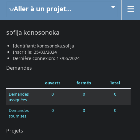
Aller à un projet...
sofija konosonoka
Identifiant: konosonoka.sofija
Inscrit le: 25/03/2024
Dernière connexion: 17/05/2024
Demandes
ouverts
fermés
Total
Demandes
0
0
0
assignées
Demandes
0
0
0
soumises
Projets