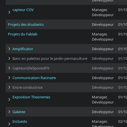
Développeur
capteur COV
Manager,
01/1
Développeur
Projets des étudiants
Développeur
01/1
Projets du Fablab
Manager,
01/1
Développeur
Amplificator
Développeur
01/1
Banc en palettes pour le jardin permaculture
Développeur
01/1
CapteursDeSporesIFV
Développeur
01/1
Communication Racinaire
Développeur
01/1
Encre conductrice
Développeur
01/1
Exposition Theoremes
Manager,
01/1
Développeur
Galatee
Développeur
01/1
Incluedo
Manager,
02/1
Développeur