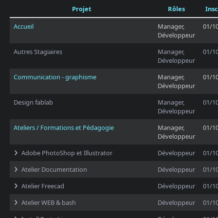
Projet
Rôles
Insc
Accueil
Manager,
01/1
Développeur
Autres Stagiaires
Manager,
01/1
Développeur
Communication - graphisme
Manager,
01/1
Développeur
Design fablab
Manager,
01/1
Développeur
Ateliers / Formations et Pédagogie
Manager,
01/1
Développeur
Adobe PhotoShop et Illustrator
Développeur
01/1
Atelier Documentation
Développeur
01/1
Atelier Freecad
Développeur
01/1
Atelier WEB & bash
Développeur
01/1