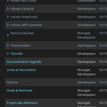
Install Party Linux
Développeur
01/1
Lampe à gravité
Développeur
01/1
Lecteur Ampli mp3
Développeur
01/1
Lecteur MP3 cannette
Développeur
01/1
Notions de base
Manager,
01/1
Développeur
Thermomètre
Développeur
01/1
Tutoriels
Développeur
01/1
Documentation logiciels
Développeur
01/1
Livres et Documents
Manager,
01/1
Développeur
Notions
Développeur
01/1
Outils & Machines
Manager,
01/1
Développeur
Projets des adhérents
Manager,
01/1