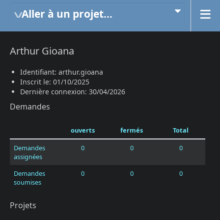
Aller à un projet...
Arthur Gioana
Identifiant: arthur.gioana
Inscrit le: 01/10/2025
Dernière connexion: 30/04/2026
Demandes
ouverts
fermés
Total
Demandes
0
0
0
assignées
Demandes
0
0
0
soumises
Projets