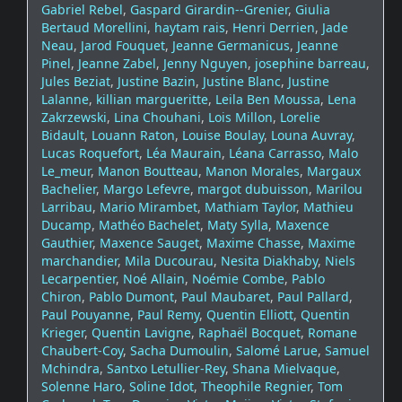
Gabriel Rebel
,
Gaspard Girardin--Grenier
,
Giulia
Bertaud Morellini
,
haytam rais
,
Henri Derrien
,
Jade
Neau
,
Jarod Fouquet
,
Jeanne Germanicus
,
Jeanne
Pinel
,
Jeanne Zabel
,
Jenny Nguyen
,
josephine barreau
,
Jules Beziat
,
Justine Bazin
,
Justine Blanc
,
Justine
Lalanne
,
killian margueritte
,
Leila Ben Moussa
,
Lena
Zakrzewski
,
Lina Chouhani
,
Lois Millon
,
Lorelie
Bidault
,
Louann Raton
,
Louise Boulay
,
Louna Auvray
,
Lucas Roquefort
,
Léa Maurain
,
Léana Carrasso
,
Malo
Le_meur
,
Manon Boutteau
,
Manon Morales
,
Margaux
Bachelier
,
Margo Lefevre
,
margot dubuisson
,
Marilou
Larribau
,
Mario Mirambet
,
Mathiam Taylor
,
Mathieu
Ducamp
,
Mathéo Bachelet
,
Maty Sylla
,
Maxence
Gauthier
,
Maxence Sauget
,
Maxime Chasse
,
Maxime
marchandier
,
Mila Ducourau
,
Nesita Diakhaby
,
Niels
Lecarpentier
,
Noé Allain
,
Noémie Combe
,
Pablo
Chiron
,
Pablo Dumont
,
Paul Maubaret
,
Paul Pallard
,
Paul Pouyanne
,
Paul Remy
,
Quentin Elliott
,
Quentin
Krieger
,
Quentin Lavigne
,
Raphaël Bocquet
,
Romane
Chaubert-Coy
,
Sacha Dumoulin
,
Salomé Larue
,
Samuel
Mchindra
,
Santxo Letullier-Rey
,
Shana Mielvaque
,
Solenne Haro
,
Soline Idot
,
Theophile Regnier
,
Tom