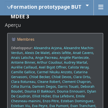
Formation prototypage BUT
MDEE 3
Aperçu
Membres
Développeur:
Alexandra Arjona
,
Alexandre Machin-
Verdun
,
Alexis De Malet
,
alexis lafitte
,
Anaé Cavero
,
Anaïs Latscha
,
Ange Pacreau
,
Angèle Plantecote
,
Antoine Binner
,
Arthur Coudour
,
Audrey Martal
,
Aurélie Caillaud
,
Axel Bigot Offner
,
Calista Veray
,
Camille Gallice
,
Carmel Nkuku Anzoto
,
Catarina
Gervasoni
,
Chloé Becker
,
Chloé Devos
,
Clara Ortu
,
Clara Rotureau
,
Cleane Robert
,
Clement Chapron
,
Célia Iturria
,
Damien Degos
,
Darris Touati
,
Deborah
Boudet
,
Dounia El Bakkouri
,
Dounia Ennouairi
,
Dylan
De Caudron
,
Elliot Hidier
,
Elsa Lefebvre
,
Emile
Chesneau-mainini
,
Enzo Pitre
,
Esteban Dominguez
,
Esteban Viu
,
Eva Peyre
,
Eva Pumont
,
Evan Tranchant
,