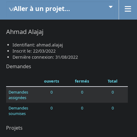
Aller à un projet...
Ahmad Alajaj
Identifiant: ahmad.alajaj
Inscrit le: 22/03/2022
Dernière connexion: 31/08/2022
Demandes
ouverts
fermés
Total
Demandes
0
0
0
assignées
Demandes
0
0
0
soumises
Projets