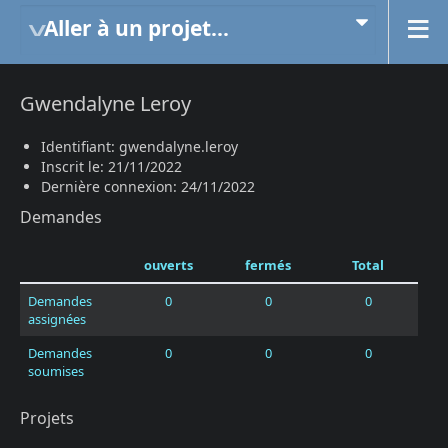
Aller à un projet...
Gwendalyne Leroy
Identifiant: gwendalyne.leroy
Inscrit le: 21/11/2022
Dernière connexion: 24/11/2022
Demandes
ouverts
fermés
Total
Demandes
0
0
0
assignées
Demandes
0
0
0
soumises
Projets