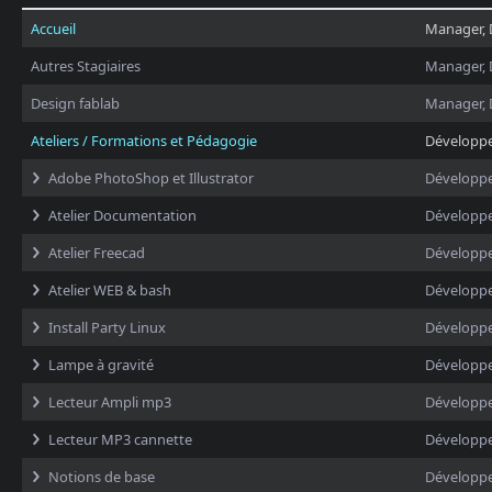
Accueil
Manager, 
Autres Stagiaires
Manager, 
Design fablab
Manager, 
Ateliers / Formations et Pédagogie
Développ
Adobe PhotoShop et Illustrator
Développ
Atelier Documentation
Développ
Atelier Freecad
Développ
Atelier WEB & bash
Développ
Install Party Linux
Développ
Lampe à gravité
Développ
Lecteur Ampli mp3
Développ
Lecteur MP3 cannette
Développ
Notions de base
Développ