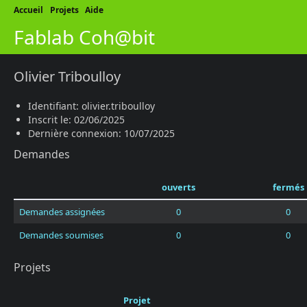
Accueil
Projets
Aide
Fablab Coh@bit
Olivier Triboulloy
Identifiant: olivier.triboulloy
Inscrit le: 02/06/2025
Dernière connexion: 10/07/2025
Demandes
ouverts
fermés
Demandes assignées
0
0
Demandes soumises
0
0
Projets
Projet