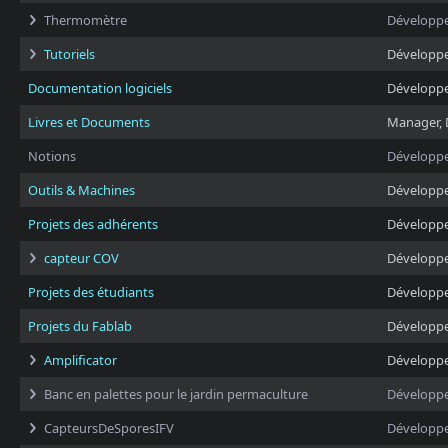
Thermomètre
Développ
Tutoriels
Développ
Documentation logiciels
Développ
Livres et Documents
Manager, 
Notions
Développ
Outils & Machines
Développ
Projets des adhérents
Développ
capteur COV
Développ
Projets des étudiants
Développ
Projets du Fablab
Développ
Amplificator
Développ
Banc en palettes pour le jardin permaculture
Développ
CapteursDeSporesIFV
Développ