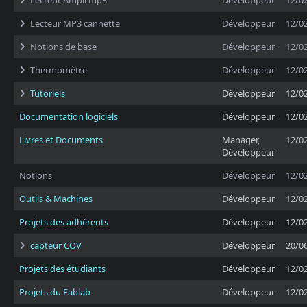
Lecteur Ampli mp3
Développeur
12/0
Lecteur MP3 cannette
Développeur
12/0
Notions de base
Développeur
12/0
Thermomètre
Développeur
12/0
Tutoriels
Développeur
12/0
Documentation logiciels
Développeur
12/0
Livres et Documents
Manager,
12/0
Développeur
Notions
Développeur
12/0
Outils & Machines
Développeur
12/0
Projets des adhérents
Développeur
12/0
capteur COV
Développeur
20/0
Projets des étudiants
Développeur
12/0
Projets du Fablab
Développeur
12/0