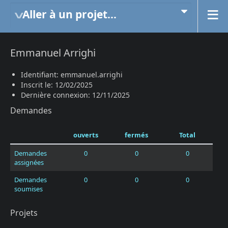
Aller à un projet...
Emmanuel Arrighi
Identifiant: emmanuel.arrighi
Inscrit le: 12/02/2025
Dernière connexion: 12/11/2025
Demandes
ouverts
fermés
Total
Demandes
0
0
0
assignées
Demandes
0
0
0
soumises
Projets