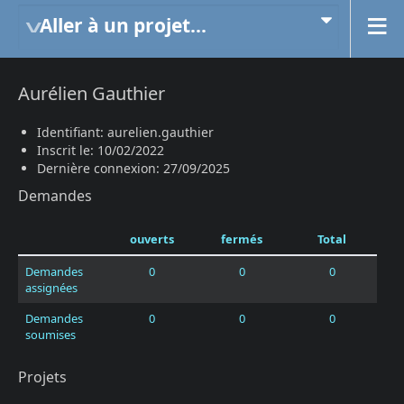
Aller à un projet...
Aurélien Gauthier
Identifiant: aurelien.gauthier
Inscrit le: 10/02/2022
Dernière connexion: 27/09/2025
Demandes
ouverts
fermés
Total
Demandes
0
0
0
assignées
Demandes
0
0
0
soumises
Projets