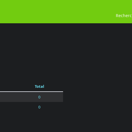
Recher
Total
0
0