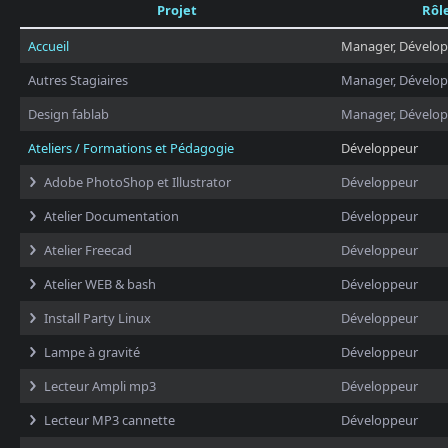
Projet
Rôl
Accueil
Manager, Dévelo
Autres Stagiaires
Manager, Dévelo
Design fablab
Manager, Dévelo
Ateliers / Formations et Pédagogie
Développeur
Adobe PhotoShop et Illustrator
Développeur
Atelier Documentation
Développeur
Atelier Freecad
Développeur
Atelier WEB & bash
Développeur
Install Party Linux
Développeur
Lampe à gravité
Développeur
Lecteur Ampli mp3
Développeur
Lecteur MP3 cannette
Développeur