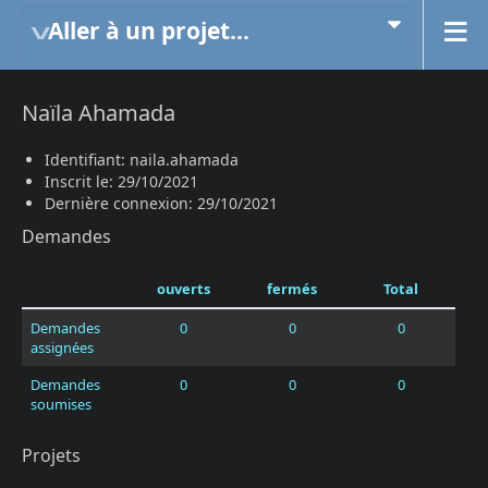
Aller à un projet...
Naïla Ahamada
Identifiant: naila.ahamada
Inscrit le: 29/10/2021
Dernière connexion: 29/10/2021
Demandes
ouverts
fermés
Total
Demandes
0
0
0
assignées
Demandes
0
0
0
soumises
Projets