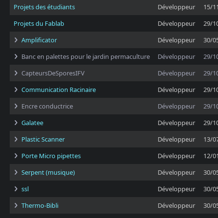
Projets des étudiants
Développeur
15/1
Projets du Fablab
Développeur
29/1
Amplificator
Développeur
30/0
Banc en palettes pour le jardin permaculture
Développeur
29/1
CapteursDeSporesIFV
Développeur
29/1
Communication Racinaire
Développeur
29/1
Encre conductrice
Développeur
29/1
Galatee
Développeur
29/1
Plastic Scanner
Développeur
13/0
Porte Micro pipettes
Développeur
12/0
Serpent (musique)
Développeur
30/0
ssl
Développeur
30/0
Thermo-Bibli
Développeur
30/0