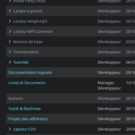
Install Party Linux
Développeur
29/1
Lampe à gravité
Développeur
29/1
Lecteur Ampli mp3
Développeur
29/1
Lecteur MP3 cannette
Développeur
29/1
Notions de base
Développeur
02/0
Thermomètre
Développeur
29/1
Tutoriels
Développeur
06/0
Documentation logiciels
Développeur
29/1
Livres et Documents
Manager,
13/1
Développeur
Notions
Développeur
29/1
Outils & Machines
Développeur
29/1
Projets des adhérents
Développeur
29/1
capteur COV
Développeur
20/0