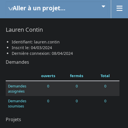
Aller à un projet...
Lauren Contin
Identifiant: lauren.contin
Inscrit le: 04/03/2024
Dernière connexion: 08/04/2024
Demandes
ouverts
fermés
Total
Demandes
0
0
0
assignées
Demandes
0
0
0
soumises
Projets