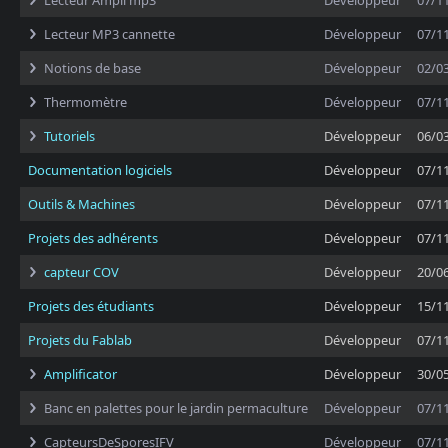
Lecteur Ampli mp3
Développeur
07/1
Lecteur MP3 cannette
Développeur
07/1
Notions de base
Développeur
02/0
Thermomètre
Développeur
07/1
Tutoriels
Développeur
06/0
Documentation logiciels
Développeur
07/1
Outils & Machines
Développeur
07/1
Projets des adhérents
Développeur
07/1
capteur COV
Développeur
20/0
Projets des étudiants
Développeur
15/1
Projets du Fablab
Développeur
07/1
Amplificator
Développeur
30/0
Banc en palettes pour le jardin permaculture
Développeur
07/1
CapteursDeSporesIFV
Développeur
07/1