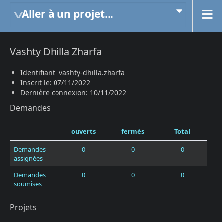
Aller à un projet...
Vashty Dhilla Zharfa
Identifiant: vashty-dhilla.zharfa
Inscrit le: 07/11/2022
Dernière connexion: 10/11/2022
Demandes
ouverts
fermés
Total
Demandes
0
0
0
assignées
Demandes
0
0
0
soumises
Projets