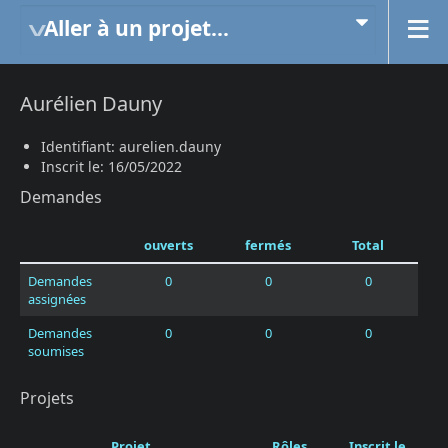
Aller à un projet...
Aurélien Dauny
Identifiant: aurelien.dauny
Inscrit le: 16/05/2022
Demandes
ouverts
fermés
Total
Demandes
0
0
0
assignées
Demandes
0
0
0
soumises
Projets
Projet
Rôles
Inscrit le