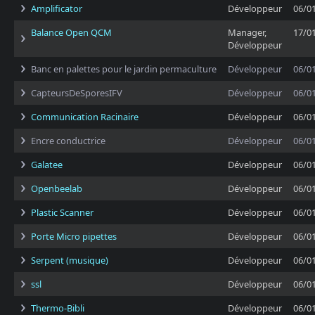
Amplificator
Développeur
06/0
Balance Open QCM
Manager,
17/0
Développeur
Banc en palettes pour le jardin permaculture
Développeur
06/0
CapteursDeSporesIFV
Développeur
06/0
Communication Racinaire
Développeur
06/0
Encre conductrice
Développeur
06/0
Galatee
Développeur
06/0
Openbeelab
Développeur
06/0
Plastic Scanner
Développeur
06/0
Porte Micro pipettes
Développeur
06/0
Serpent (musique)
Développeur
06/0
ssl
Développeur
06/0
Thermo-Bibli
Développeur
06/0