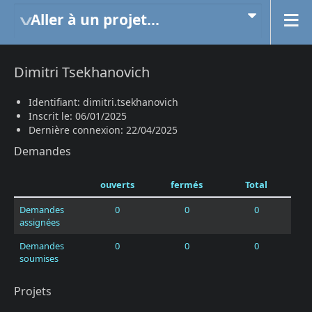
Aller à un projet...
Dimitri Tsekhanovich
Identifiant: dimitri.tsekhanovich
Inscrit le: 06/01/2025
Dernière connexion: 22/04/2025
Demandes
ouverts
fermés
Total
Demandes
0
0
0
assignées
Demandes
0
0
0
soumises
Projets