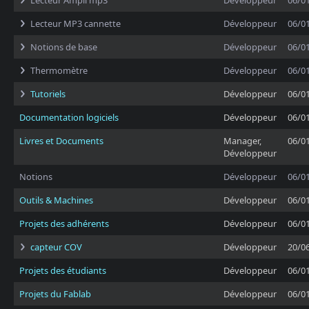
Lecteur Ampli mp3
Développeur
06/0
Lecteur MP3 cannette
Développeur
06/0
Notions de base
Développeur
06/0
Thermomètre
Développeur
06/0
Tutoriels
Développeur
06/0
Documentation logiciels
Développeur
06/0
Livres et Documents
Manager,
06/0
Développeur
Notions
Développeur
06/0
Outils & Machines
Développeur
06/0
Projets des adhérents
Développeur
06/0
capteur COV
Développeur
20/0
Projets des étudiants
Développeur
06/0
Projets du Fablab
Développeur
06/0