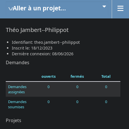
Aller à un projet...
Théo Jambert--Philippot
Identifiant: theo.jambert--philippot
Inscrit le: 18/12/2023
Dernière connexion: 08/06/2026
Demandes
ouverts
fermés
Total
Demandes
0
0
0
assignées
Demandes
0
0
0
soumises
Projets