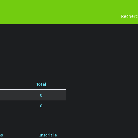
Recher
Total
0
0
es
Inscrit le