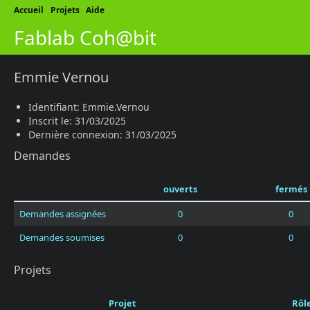
Accueil
Projets
Aide
Fablab Coh@bit
Emmie Vernou
Identifiant: Emmie.Vernou
Inscrit le: 31/03/2025
Dernière connexion: 31/03/2025
Demandes
ouverts
fermés
Demandes assignées
0
0
Demandes soumises
0
0
Projets
Projet
Rôl