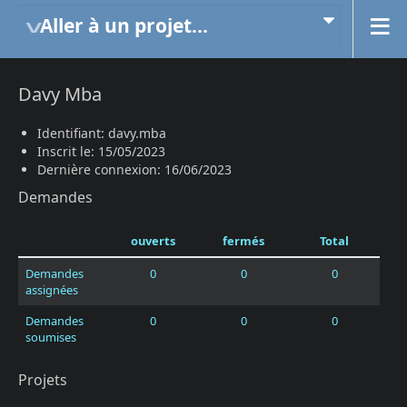
Aller à un projet...
Davy Mba
Identifiant: davy.mba
Inscrit le: 15/05/2023
Dernière connexion: 16/06/2023
Demandes
ouverts
fermés
Total
Demandes
0
0
0
assignées
Demandes
0
0
0
soumises
Projets