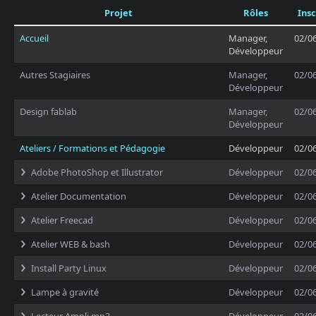
Projet
Rôles
Insc
Accueil
Manager,
02/0
Développeur
Autres Stagiaires
Manager,
02/0
Développeur
Design fablab
Manager,
02/0
Développeur
Ateliers / Formations et Pédagogie
Développeur
02/0
Adobe PhotoShop et Illustrator
Développeur
02/0
Atelier Documentation
Développeur
02/0
Atelier Freecad
Développeur
02/0
Atelier WEB & bash
Développeur
02/0
Install Party Linux
Développeur
02/0
Lampe à gravité
Développeur
02/0