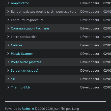
Amplificator
Développeur
02/0
Banc en palettes pour le jardin permaculture
Développeur
02/0
CapteursDeSporesIFV
Développeur
02/0
Communication Racinaire
Développeur
02/0
Encre conductrice
Développeur
02/0
Galatee
Développeur
02/0
Plastic Scanner
Développeur
02/0
Porte Micro pipettes
Développeur
02/0
Serpent (musique)
Développeur
02/0
ssl
Développeur
02/0
Thermo-Bibli
Développeur
02/0
Powered by
Redmine
© 2006-2026 Jean-Philippe Lang