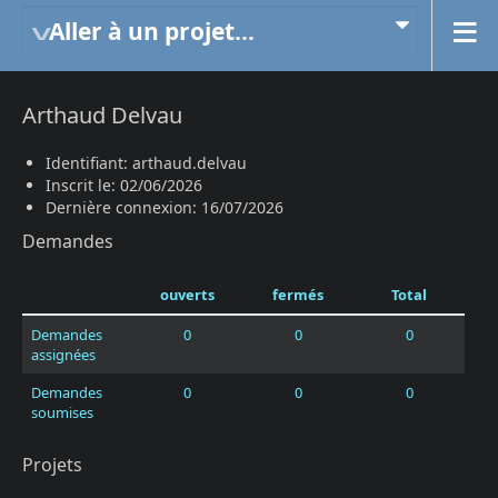
Aller à un projet...
Arthaud Delvau
Identifiant: arthaud.delvau
Inscrit le: 02/06/2026
Dernière connexion: 16/07/2026
Demandes
ouverts
fermés
Total
Demandes
0
0
0
assignées
Demandes
0
0
0
soumises
Projets