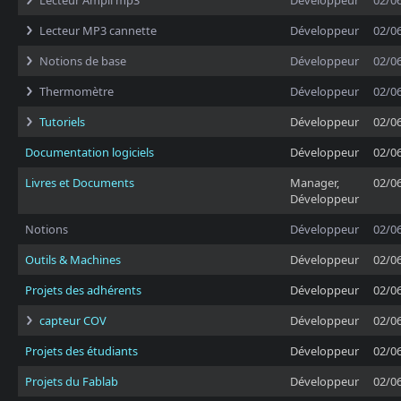
Lecteur Ampli mp3
Développeur
02/0
Lecteur MP3 cannette
Développeur
02/0
Notions de base
Développeur
02/0
Thermomètre
Développeur
02/0
Tutoriels
Développeur
02/0
Documentation logiciels
Développeur
02/0
Livres et Documents
Manager,
02/0
Développeur
Notions
Développeur
02/0
Outils & Machines
Développeur
02/0
Projets des adhérents
Développeur
02/0
capteur COV
Développeur
02/0
Projets des étudiants
Développeur
02/0
Projets du Fablab
Développeur
02/0