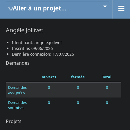
Aller à un projet...
Angèle Jollivet
Identifiant: angele.jollivet
Inscrit le: 09/06/2026
Dernière connexion: 17/07/2026
Demandes
ouverts
fermés
Total
Demandes
0
0
0
assignées
Demandes
0
0
0
soumises
Projets