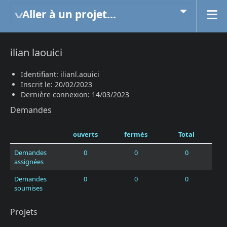
Aller à un projet...
ilian laouici
Identifiant: ilianl.aouici
Inscrit le: 20/02/2023
Dernière connexion: 14/03/2023
Demandes
ouverts
fermés
Total
Demandes
0
0
0
assignées
Demandes
0
0
0
soumises
Projets