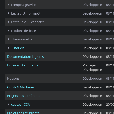
Lampe à gravité
Développeur
08/1
Lecteur Ampli mp3
Développeur
08/1
Lecteur MP3 cannette
Développeur
08/1
Notions de base
Développeur
08/1
Thermomètre
Développeur
08/1
Tutoriels
Développeur
08/1
Documentation logiciels
Développeur
08/1
Livres et Documents
Manager,
08/1
Développeur
Notions
Développeur
08/1
Outils & Machines
Développeur
08/1
Projets des adhérents
Développeur
08/1
capteur COV
Développeur
20/0
Projets des étudiants
Développeur
08/1