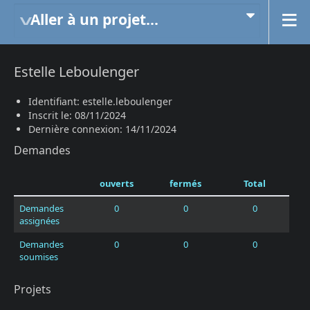
Aller à un projet...
Estelle Leboulenger
Identifiant: estelle.leboulenger
Inscrit le: 08/11/2024
Dernière connexion: 14/11/2024
Demandes
ouverts
fermés
Total
Demandes
0
0
0
assignées
Demandes
0
0
0
soumises
Projets