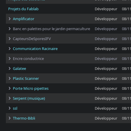
Projets du Fablab
Développeur
08/1
Amplificator
Développeur
08/1
Banc en palettes pour le jardin permaculture
Développeur
08/1
CapteursDeSporesIFV
Développeur
08/1
Communication Racinaire
Développeur
08/1
Encre conductrice
Développeur
08/1
Galatee
Développeur
08/1
Plastic Scanner
Développeur
08/1
Porte Micro pipettes
Développeur
08/1
Serpent (musique)
Développeur
08/1
ssl
Développeur
08/1
Thermo-Bibli
Développeur
08/1