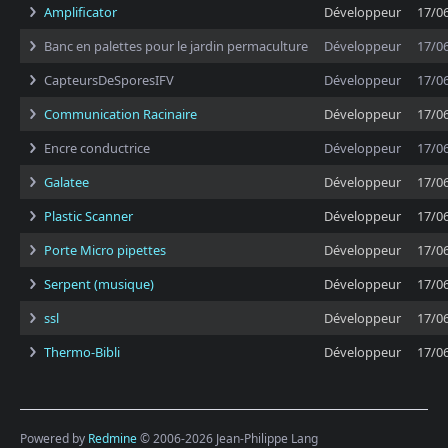
Amplificator
Développeur
17/0
Banc en palettes pour le jardin permaculture
Développeur
17/0
CapteursDeSporesIFV
Développeur
17/0
Communication Racinaire
Développeur
17/0
Encre conductrice
Développeur
17/0
Galatee
Développeur
17/0
Plastic Scanner
Développeur
17/0
Porte Micro pipettes
Développeur
17/0
Serpent (musique)
Développeur
17/0
ssl
Développeur
17/0
Thermo-Bibli
Développeur
17/0
Powered by
Redmine
© 2006-2026 Jean-Philippe Lang