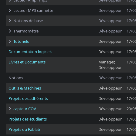
Lecteur Ampli mp3
Développeur
17/0
Lecteur MP3 cannette
Développeur
17/0
Notions de base
Développeur
17/0
Thermomètre
Développeur
17/0
Tutoriels
Développeur
17/0
Documentation logiciels
Développeur
17/0
Livres et Documents
Manager,
17/0
Développeur
Notions
Développeur
17/0
Outils & Machines
Développeur
17/0
Projets des adhérents
Développeur
17/0
capteur COV
Développeur
20/0
Projets des étudiants
Développeur
17/0
Projets du Fablab
Développeur
17/0