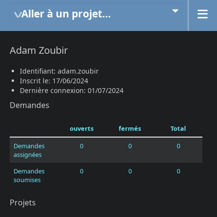
Aller à un projet...
Adam Zoubir
Identifiant: adam.zoubir
Inscrit le: 17/06/2024
Dernière connexion: 01/07/2024
Demandes
ouverts
fermés
Total
Demandes
0
0
0
assignées
Demandes
0
0
0
soumises
Projets