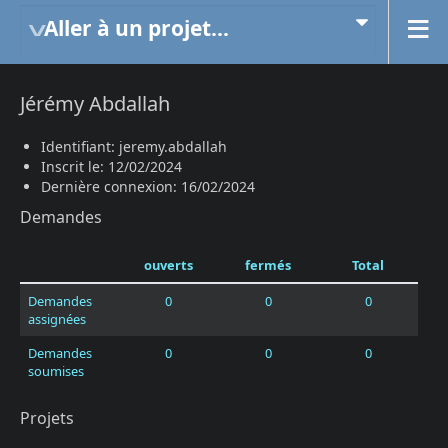
Aller à un projet...
Jérémy Abdallah
Identifiant: jeremy.abdallah
Inscrit le: 12/02/2024
Dernière connexion: 16/02/2024
Demandes
ouverts
fermés
Total
Demandes
0
0
0
assignées
Demandes
0
0
0
soumises
Projets