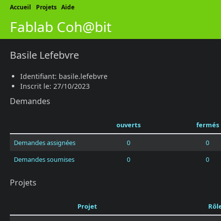
Accueil
Projets
Aide
Fablab Coh@bit
Basile Lefebvre
Identifiant: basile.lefebvre
Inscrit le: 27/10/2023
Demandes
ouverts
fermés
Demandes assignées
0
0
Demandes soumises
0
0
Projets
Projet
Rôl