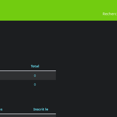
Recher
Total
0
0
es
Inscrit le