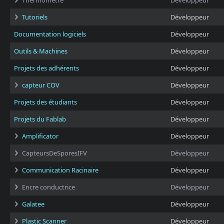
Thermomètre
Développeur
Tutoriels
Développeur
Documentation logiciels
Développeur
Outils & Machines
Développeur
Projets des adhérents
Développeur
capteur COV
Développeur
Projets des étudiants
Développeur
Projets du Fablab
Développeur
Amplificator
Développeur
CapteursDeSporesIFV
Développeur
Communication Racinaire
Développeur
Encre conductrice
Développeur
Galatee
Développeur
Plastic Scanner
Développeur