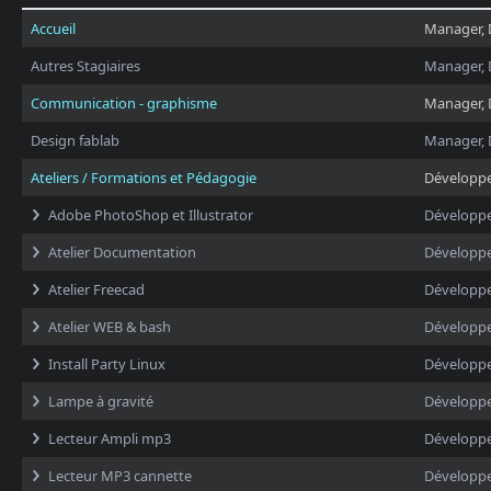
Accueil
Manager, 
Autres Stagiaires
Manager, 
Communication - graphisme
Manager, 
Design fablab
Manager, 
Ateliers / Formations et Pédagogie
Développ
Adobe PhotoShop et Illustrator
Développ
Atelier Documentation
Développ
Atelier Freecad
Développ
Atelier WEB & bash
Développ
Install Party Linux
Développ
Lampe à gravité
Développ
Lecteur Ampli mp3
Développ
Lecteur MP3 cannette
Développ