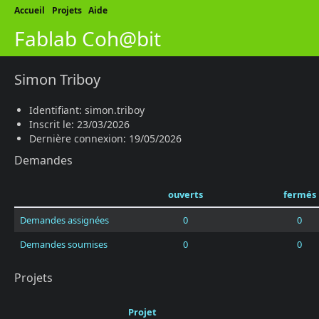
Accueil
Projets
Aide
Fablab Coh@bit
Simon Triboy
Identifiant: simon.triboy
Inscrit le: 23/03/2026
Dernière connexion: 19/05/2026
Demandes
ouverts
fermés
Demandes assignées
0
0
Demandes soumises
0
0
Projets
Projet