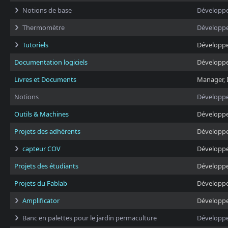
Notions de base
Développ
Thermomètre
Développ
Tutoriels
Développ
Documentation logiciels
Développ
Livres et Documents
Manager, 
Notions
Développ
Outils & Machines
Développ
Projets des adhérents
Développ
capteur COV
Développ
Projets des étudiants
Développ
Projets du Fablab
Développ
Amplificator
Développ
Banc en palettes pour le jardin permaculture
Développ