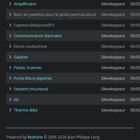
Amplificator
Développeur
05/0
Banc en palettes pour le jardin permaculture
Développeur
05/0
CapteursDeSporesIFV
Développeur
05/0
Communication Racinaire
Développeur
05/0
Encre conductrice
Développeur
05/0
Galatee
Développeur
05/0
Plastic Scanner
Développeur
05/0
Porte Micro pipettes
Développeur
05/0
Serpent (musique)
Développeur
05/0
ssl
Développeur
05/0
Thermo-Bibli
Développeur
05/0
Powered by
Redmine
© 2006-2026 Jean-Philippe Lang