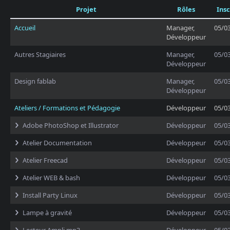
Projet
Rôles
Insc
Accueil
Manager,
05/0
Développeur
Autres Stagiaires
Manager,
05/0
Développeur
Design fablab
Manager,
05/0
Développeur
Ateliers / Formations et Pédagogie
Développeur
05/0
Adobe PhotoShop et Illustrator
Développeur
05/0
Atelier Documentation
Développeur
05/0
Atelier Freecad
Développeur
05/0
Atelier WEB & bash
Développeur
05/0
Install Party Linux
Développeur
05/0
Lampe à gravité
Développeur
05/0