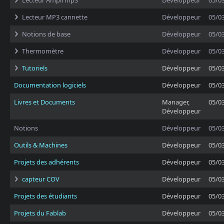
Lecteur Ampli mp3
Développeur
05/0
Lecteur MP3 cannette
Développeur
05/0
Notions de base
Développeur
05/0
Thermomètre
Développeur
05/0
Tutoriels
Développeur
05/0
Documentation logiciels
Développeur
05/0
Livres et Documents
Manager,
05/0
Développeur
Notions
Développeur
05/0
Outils & Machines
Développeur
05/0
Projets des adhérents
Développeur
05/0
capteur COV
Développeur
05/0
Projets des étudiants
Développeur
05/0
Projets du Fablab
Développeur
05/0