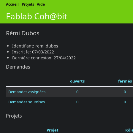
Accueil
Projets
Aide
Fablab Coh@bit
Rémi Dubos
Identifiant: remi.dubos
Inscrit le: 07/03/2022
Dernière connexion: 27/04/2022
Demandes
ouverts
fermés
Demandes assignées
0
0
Demandes soumises
0
0
Projets
Projet
Rôl