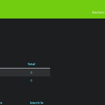
Recher
Total
0
0
es
Inscrit le