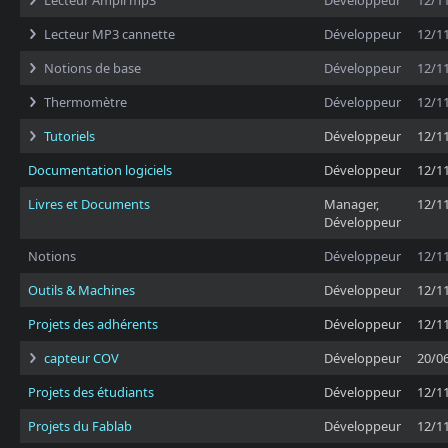
Lecteur Ampli mp3
Développeur
12/1
Lecteur MP3 cannette
Développeur
12/1
Notions de base
Développeur
12/1
Thermomètre
Développeur
12/1
Tutoriels
Développeur
12/1
Documentation logiciels
Développeur
12/1
Livres et Documents
Manager,
12/1
Développeur
Notions
Développeur
12/1
Outils & Machines
Développeur
12/1
Projets des adhérents
Développeur
12/1
capteur COV
Développeur
20/0
Projets des étudiants
Développeur
12/1
Projets du Fablab
Développeur
12/1