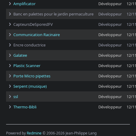
Amplificator
Développeur
12/1
Banc en palettes pour le jardin permaculture
Développeur
12/1
CapteursDeSporesIFV
Développeur
12/1
Communication Racinaire
Développeur
12/1
Encre conductrice
Développeur
12/1
Galatee
Développeur
12/1
Plastic Scanner
Développeur
12/1
Porte Micro pipettes
Développeur
12/1
Serpent (musique)
Développeur
12/1
ssl
Développeur
12/1
Thermo-Bibli
Développeur
12/1
Powered by
Redmine
© 2006-2026 Jean-Philippe Lang