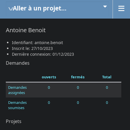
Aller à un projet...
Antoine Benoit
Identifiant: antoine.benoit
Inscrit le: 27/10/2023
Dernière connexion: 01/12/2023
Demandes
ouverts
fermés
Total
Demandes
0
0
0
assignées
Demandes
0
0
0
soumises
Projets