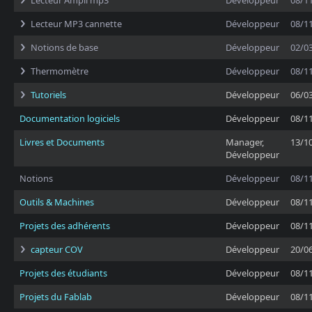
Lecteur Ampli mp3
Développeur
08/1
Lecteur MP3 cannette
Développeur
08/1
Notions de base
Développeur
02/0
Thermomètre
Développeur
08/1
Tutoriels
Développeur
06/0
Documentation logiciels
Développeur
08/1
Livres et Documents
Manager,
13/1
Développeur
Notions
Développeur
08/1
Outils & Machines
Développeur
08/1
Projets des adhérents
Développeur
08/1
capteur COV
Développeur
20/0
Projets des étudiants
Développeur
08/1
Projets du Fablab
Développeur
08/1