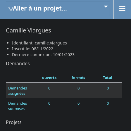
Aller à un projet...
Camille Viargues
Identifiant: camille.viargues
Inscrit le: 08/11/2022
Dernière connexion: 10/01/2023
Demandes
ouverts
fermés
Total
Demandes
0
0
0
assignées
Demandes
0
0
0
soumises
Projets