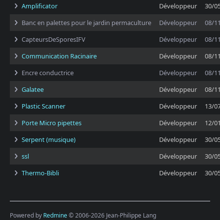
Amplificator
Développeur
30/0
Banc en palettes pour le jardin permaculture
Développeur
08/1
CapteursDeSporesIFV
Développeur
08/1
Communication Racinaire
Développeur
08/1
Encre conductrice
Développeur
08/1
Galatee
Développeur
08/1
Plastic Scanner
Développeur
13/0
Porte Micro pipettes
Développeur
12/0
Serpent (musique)
Développeur
30/0
ssl
Développeur
30/0
Thermo-Bibli
Développeur
30/0
Powered by
Redmine
© 2006-2026 Jean-Philippe Lang