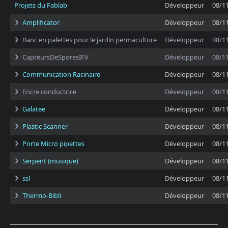
Projets du Fablab
Développeur
08/1
Amplificator
Développeur
08/1
Banc en palettes pour le jardin permaculture
Développeur
08/1
CapteursDeSporesIFV
Développeur
08/1
Communication Racinaire
Développeur
08/1
Encre conductrice
Développeur
08/1
Galatee
Développeur
08/1
Plastic Scanner
Développeur
08/1
Porte Micro pipettes
Développeur
08/1
Serpent (musique)
Développeur
08/1
ssl
Développeur
08/1
Thermo-Bibli
Développeur
08/1