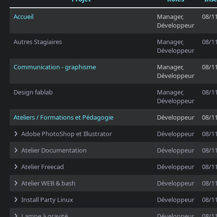
Accueil
Manager,
08/1
Développeur
Autres Stagiaires
Manager,
08/1
Développeur
Communication - graphisme
Manager,
08/1
Développeur
Design fablab
Manager,
08/1
Développeur
Ateliers / Formations et Pédagogie
Développeur
08/1
Adobe PhotoShop et Illustrator
Développeur
08/1
Atelier Documentation
Développeur
08/1
Atelier Freecad
Développeur
08/1
Atelier WEB & bash
Développeur
08/1
Install Party Linux
Développeur
08/1
Lampe à gravité
Développeur
08/1