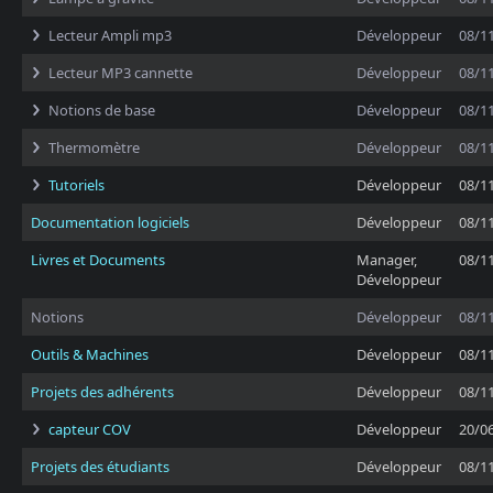
Lecteur Ampli mp3
Développeur
08/1
Lecteur MP3 cannette
Développeur
08/1
Notions de base
Développeur
08/1
Thermomètre
Développeur
08/1
Tutoriels
Développeur
08/1
Documentation logiciels
Développeur
08/1
Livres et Documents
Manager,
08/1
Développeur
Notions
Développeur
08/1
Outils & Machines
Développeur
08/1
Projets des adhérents
Développeur
08/1
capteur COV
Développeur
20/0
Projets des étudiants
Développeur
08/1