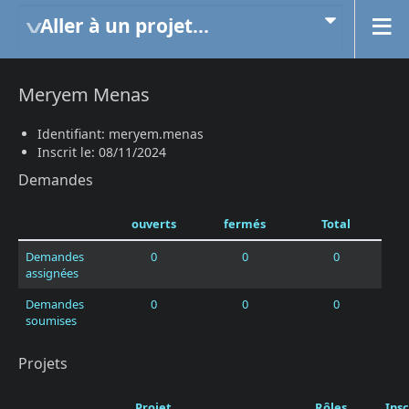
Aller à un projet...
Meryem Menas
Identifiant: meryem.menas
Inscrit le: 08/11/2024
Demandes
ouverts
fermés
Total
Demandes
0
0
0
assignées
Demandes
0
0
0
soumises
Projets
Projet
Rôles
Insc