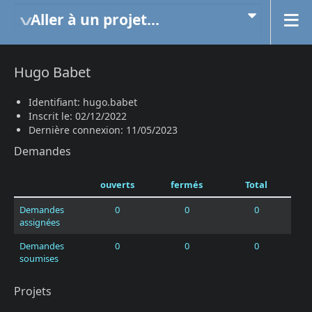
Aller à un projet...
Hugo Babet
Identifiant: hugo.babet
Inscrit le: 02/12/2022
Dernière connexion: 11/05/2023
Demandes
ouverts
fermés
Total
Demandes
0
0
0
assignées
Demandes
0
0
0
soumises
Projets