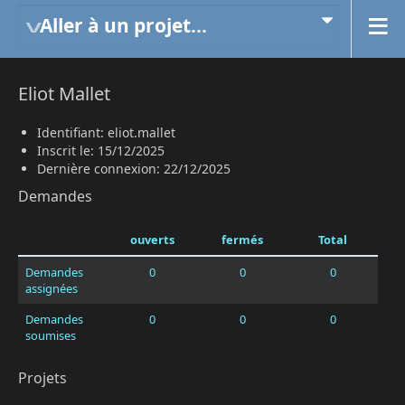
Aller à un projet...
Eliot Mallet
Identifiant: eliot.mallet
Inscrit le: 15/12/2025
Dernière connexion: 22/12/2025
Demandes
ouverts
fermés
Total
Demandes
0
0
0
assignées
Demandes
0
0
0
soumises
Projets