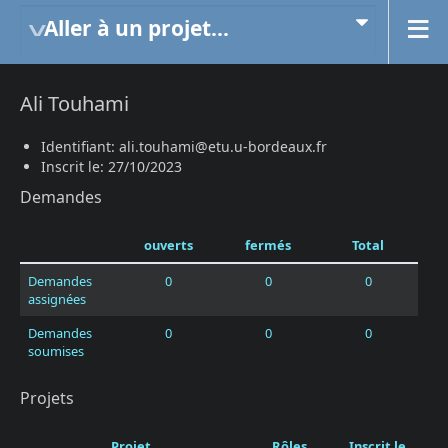
Aller à un projet...
Ali Touhami
Identifiant: ali.touhami@etu.u-bordeaux.fr
Inscrit le: 27/10/2023
Demandes
ouverts
fermés
Total
Demandes
0
0
0
assignées
Demandes
0
0
0
soumises
Projets
Projet
Rôles
Inscrit le