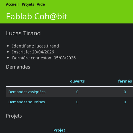
Accueil
Projets
Aide
Fablab Coh@bit
Lucas Tirand
Identifiant: lucas.tirand
Inscrit le: 20/04/2026
Dernière connexion: 05/08/2026
Demandes
ouverts
fermés
Demandes assignées
0
0
Demandes soumises
0
0
Projets
Projet