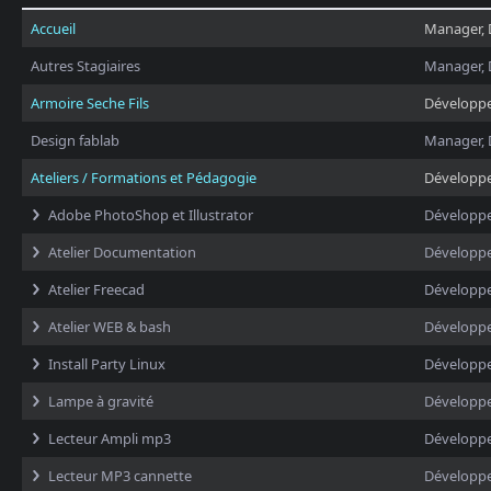
Accueil
Manager, 
Autres Stagiaires
Manager, 
Armoire Seche Fils
Développ
Design fablab
Manager, 
Ateliers / Formations et Pédagogie
Développ
Adobe PhotoShop et Illustrator
Développ
Atelier Documentation
Développ
Atelier Freecad
Développ
Atelier WEB & bash
Développ
Install Party Linux
Développ
Lampe à gravité
Développ
Lecteur Ampli mp3
Développ
Lecteur MP3 cannette
Développ