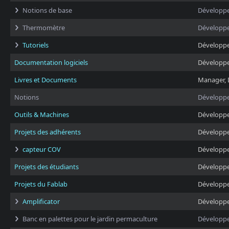
Notions de base
Développ
Thermomètre
Développ
Tutoriels
Développ
Documentation logiciels
Développ
Livres et Documents
Manager, 
Notions
Développ
Outils & Machines
Développ
Projets des adhérents
Développ
capteur COV
Développ
Projets des étudiants
Développ
Projets du Fablab
Développ
Amplificator
Développ
Banc en palettes pour le jardin permaculture
Développ