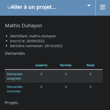
Aller à un projet...
Mathis Duhayon
Identifiant: mathis.duhayon
Inscrit le: 26/09/2022
Dernière connexion: 20/10/2022
Demandes
ouverts
fermés
Total
Demandes
0
0
0
assignées
Demandes
0
0
0
soumises
Projets