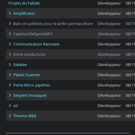
Projets du Fablab
Développeur
08/1
Amplificator
Développeur
08/1
Banc en palettes pour le jardin permaculture
Développeur
08/1
CapteursDeSporesIFV
Développeur
08/1
Communication Racinaire
Développeur
08/1
Encre conductrice
Développeur
08/1
Galatee
Développeur
08/1
Plastic Scanner
Développeur
08/1
Porte Micro pipettes
Développeur
08/1
Serpent (musique)
Développeur
08/1
ssl
Développeur
08/1
Thermo-Bibli
Développeur
08/1