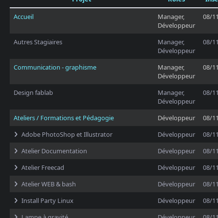
Accueil
Manager,
08/1
Développeur
Autres Stagiaires
Manager,
08/1
Développeur
Communication - graphisme
Manager,
08/1
Développeur
Design fablab
Manager,
08/1
Développeur
Ateliers / Formations et Pédagogie
Développeur
08/1
Adobe PhotoShop et Illustrator
Développeur
08/1
Atelier Documentation
Développeur
08/1
Atelier Freecad
Développeur
08/1
Atelier WEB & bash
Développeur
08/1
Install Party Linux
Développeur
08/1
Lampe à gravité
Développeur
08/1