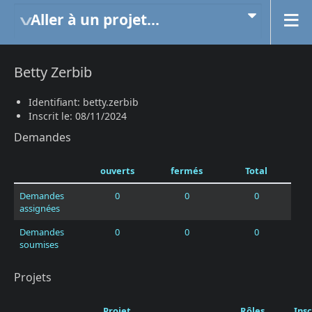
Aller à un projet...
Betty Zerbib
Identifiant: betty.zerbib
Inscrit le: 08/11/2024
Demandes
ouverts
fermés
Total
Demandes
0
0
0
assignées
Demandes
0
0
0
soumises
Projets
Projet
Rôles
Insc