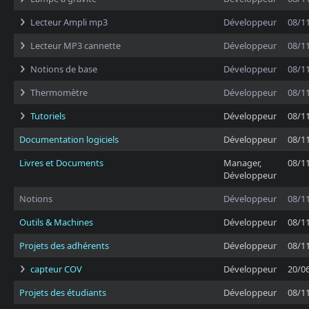
Lecteur Ampli mp3
Développeur
08/1
Lecteur MP3 cannette
Développeur
08/1
Notions de base
Développeur
08/1
Thermomètre
Développeur
08/1
Tutoriels
Développeur
08/1
Documentation logiciels
Développeur
08/1
Livres et Documents
Manager,
08/1
Développeur
Notions
Développeur
08/1
Outils & Machines
Développeur
08/1
Projets des adhérents
Développeur
08/1
capteur COV
Développeur
20/0
Projets des étudiants
Développeur
08/1