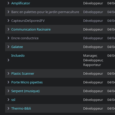
Amplificator
Développeur
04/0
Banc en palettes pour le jardin permaculture
Développeur
04/0
CapteursDeSporesIFV
Développeur
04/0
Communication Racinaire
Développeur
04/0
Encre conductrice
Développeur
04/0
Galatee
Développeur
04/0
Incluedo
Manager,
04/0
Développeur,
Rapporteur
Plastic Scanner
Développeur
04/0
Porte Micro pipettes
Développeur
04/0
Serpent (musique)
Développeur
04/0
ssl
Développeur
04/0
Thermo-Bibli
Développeur
04/0