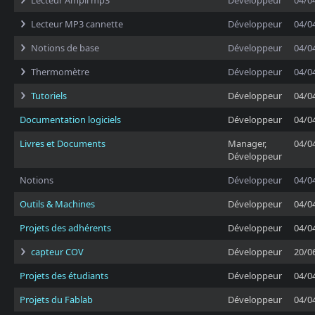
Lecteur Ampli mp3
Développeur
04/0
Lecteur MP3 cannette
Développeur
04/0
Notions de base
Développeur
04/0
Thermomètre
Développeur
04/0
Tutoriels
Développeur
04/0
Documentation logiciels
Développeur
04/0
Livres et Documents
Manager,
04/0
Développeur
Notions
Développeur
04/0
Outils & Machines
Développeur
04/0
Projets des adhérents
Développeur
04/0
capteur COV
Développeur
20/0
Projets des étudiants
Développeur
04/0
Projets du Fablab
Développeur
04/0