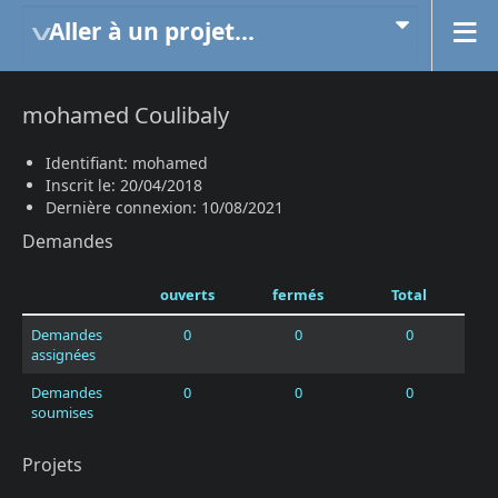
Aller à un projet...
mohamed Coulibaly
Identifiant: mohamed
Inscrit le: 20/04/2018
Dernière connexion: 10/08/2021
Demandes
ouverts
fermés
Total
Demandes
0
0
0
assignées
Demandes
0
0
0
soumises
Projets