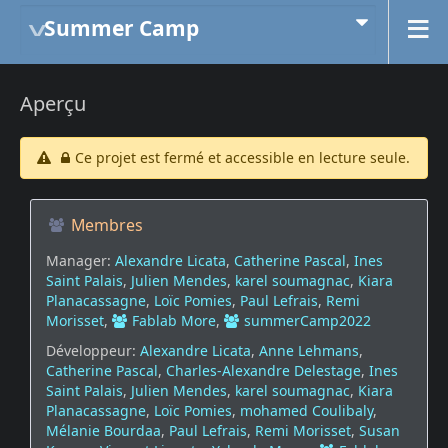
Summer Camp
Aperçu
Ce projet est fermé et accessible en lecture seule.
Membres
Manager:
Alexandre Licata
,
Catherine Pascal
,
Ines
Saint Palais
,
Julien Mendes
,
karel soumagnac
,
Kiara
Planacassagne
,
Loïc Pomies
,
Paul Lefrais
,
Remi
Morisset
,
Fablab More
,
summerCamp2022
Développeur:
Alexandre Licata
,
Anne Lehmans
,
Catherine Pascal
,
Charles-Alexandre Delestage
,
Ines
Saint Palais
,
Julien Mendes
,
karel soumagnac
,
Kiara
Planacassagne
,
Loïc Pomies
,
mohamed Coulibaly
,
Mélanie Bourdaa
,
Paul Lefrais
,
Remi Morisset
,
Susan