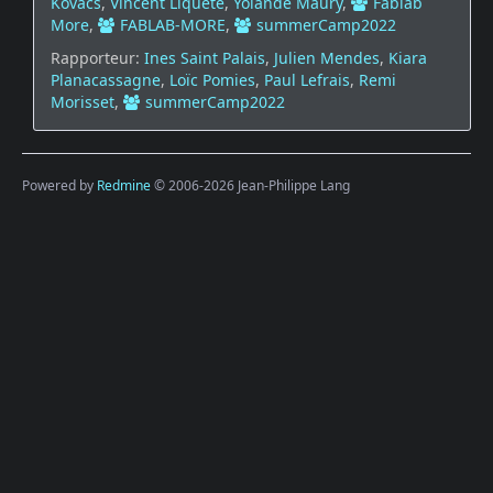
Kovacs
,
Vincent Liquete
,
Yolande Maury
,
Fablab
More
,
FABLAB-MORE
,
summerCamp2022
Rapporteur:
Ines Saint Palais
,
Julien Mendes
,
Kiara
Planacassagne
,
Loïc Pomies
,
Paul Lefrais
,
Remi
Morisset
,
summerCamp2022
Powered by
Redmine
© 2006-2026 Jean-Philippe Lang