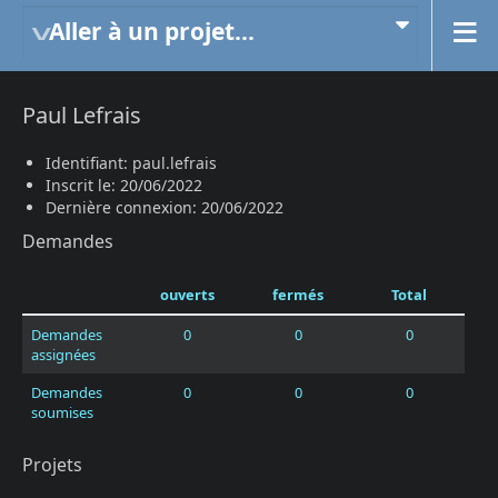
Aller à un projet...
Paul Lefrais
Identifiant: paul.lefrais
Inscrit le: 20/06/2022
Dernière connexion: 20/06/2022
Demandes
ouverts
fermés
Total
Demandes
0
0
0
assignées
Demandes
0
0
0
soumises
Projets