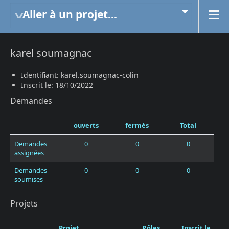
Aller à un projet...
karel soumagnac
Identifiant: karel.soumagnac-colin
Inscrit le: 18/10/2022
Demandes
ouverts
fermés
Total
Demandes
0
0
0
assignées
Demandes
0
0
0
soumises
Projets
Projet
Rôles
Inscrit le