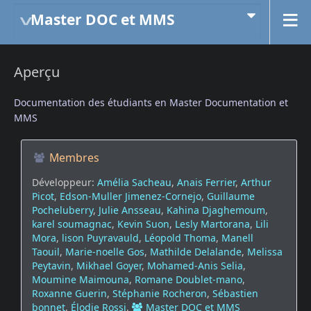
Master DOC et MMS
Aperçu
Documentation des étudiants en Master Documentation et
MMS
Membres
Développeur:
Amélia Sacheau
,
Anais Ferrier
,
Arthur
Picot
,
Edson-Muller Jimenez-Cornejo
,
Guillaume
Pocheluberry
,
Julie Ansseau
,
Kahina Djaghemoum
,
karel soumagnac
,
Kevin Suon
,
Lesly Martorana
,
Lili
Mora
,
lison Puyravauld
,
Léopold Thoma
,
Manell
Taouil
,
Marie-noelle Gos
,
Mathilde Delalande
,
Melissa
Peytavin
,
Mikhael Goyer
,
Mohamed-Anis Selia
,
Moumine Maimouna
,
Romane Doublet-mano
,
Roxanne Guerin
,
Stéphanie Rocheron
,
Sébastien
bonnet
,
Élodie Rossi
,
Master DOC et MMS